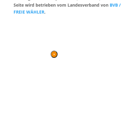
Seite wird betrieben vom Landesverband von
BVB /
FREIE WÄHLER
.
Kontakt
|
Impressum
×
Danke für Ihren
Besuch
Diese Seite wird nicht mehr
gepflegt, bleibt jedoch
weiterhin bestehen und
gewährt einen Überblick
über die parlamentarische