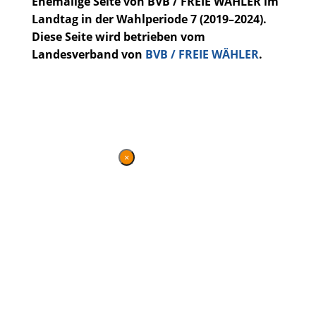
Ehemalige Seite von BVB / FREIE WÄHLER im
Landtag in der Wahlperiode 7 (2019–2024).
Diese Seite wird betrieben vom
Landesverband von
BVB / FREIE WÄHLER
.
Kontakt
|
Impressum
×
DANKE FÜR IHREN
BESUCH
DIESE SEITE WIRD NICHT MEHR
GEPFLEGT, BLEIBT JEDOCH
WEITERHIN BESTEHEN UND
GEWÄHRT EINEN ÜBERBLICK