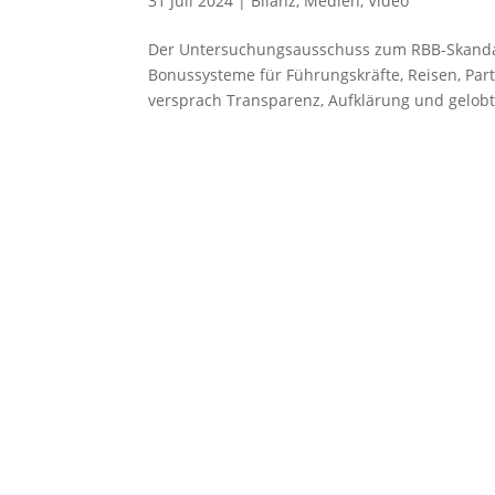
31 Juli 2024
|
Bilanz
,
Medien
,
Video
Der Untersuchungsausschuss zum RBB-Skandal
Bonussysteme für Führungskräfte, Reisen, Part
versprach Transparenz, Aufklärung und gelobt