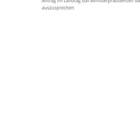
Antrag im Landtag soll Ministerpräsidenten d
auszusprechen