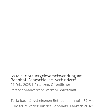
59 Mio. € Steuergeldverschwendung am
Bahnhof „Fangschleuse“ verhindern!
21 Feb. 2023
|
Finanzen
,
Öffentlicher
Personennahverkehr
,
Verkehr
,
Wirtschaft
Tesla baut längst eigenen Betriebsbahnhof – 59 Mio.
Euro teure Verlegung des Bahnhofs „Fangschleuse“