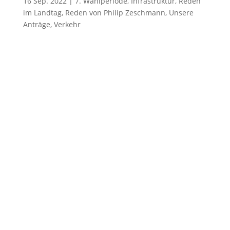
16 Sep. 2022
|
7. Wahlperiode
,
Infrastruktur
,
Reden
im Landtag
,
Reden von Philip Zeschmann
,
Unsere
Anträge
,
Verkehr