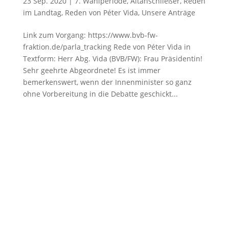
23 Sep. 2020
|
7. Wahlperiode
,
Altanschließer
,
Reden
im Landtag
,
Reden von Péter Vida
,
Unsere Anträge
Link zum Vorgang: https://www.bvb-fw-
fraktion.de/parla_tracking Rede von Péter Vida in
Textform: Herr Abg. Vida (BVB/FW): Frau Präsidentin!
Sehr geehrte Abgeordnete! Es ist immer
bemerkenswert, wenn der Innenminister so ganz
ohne Vorbereitung in die Debatte geschickt...