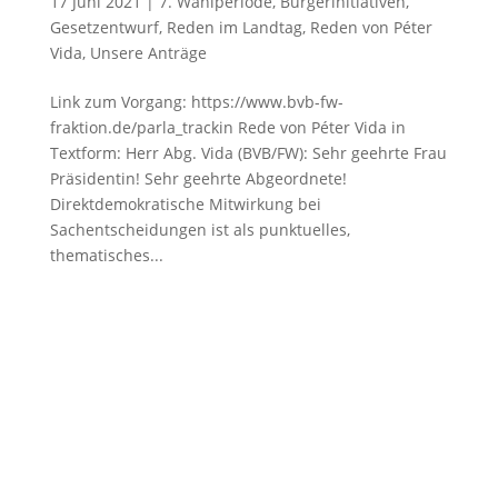
17 Juni 2021
|
7. Wahlperiode
,
Bürgerinitiativen
,
Gesetzentwurf
,
Reden im Landtag
,
Reden von Péter
Vida
,
Unsere Anträge
Link zum Vorgang: https://www.bvb-fw-
fraktion.de/parla_trackin Rede von Péter Vida in
Textform: Herr Abg. Vida (BVB/FW): Sehr geehrte Frau
Präsidentin! Sehr geehrte Abgeordnete!
Direktdemokratische Mitwirkung bei
Sachentscheidungen ist als punktuelles,
thematisches...