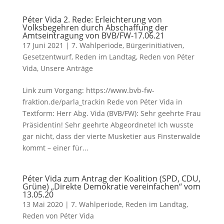
Péter Vida 2. Rede: Erleichterung von
Volksbegehren durch Abschaffung der
Amtseintragung von BVB/FW-17.06.21
17 Juni 2021
|
7. Wahlperiode
,
Bürgerinitiativen
,
Gesetzentwurf
,
Reden im Landtag
,
Reden von Péter
Vida
,
Unsere Anträge
Link zum Vorgang: https://www.bvb-fw-
fraktion.de/parla_trackin Rede von Péter Vida in
Textform: Herr Abg. Vida (BVB/FW): Sehr geehrte Frau
Präsidentin! Sehr geehrte Abgeordnete! Ich wusste
gar nicht, dass der vierte Musketier aus Finsterwalde
kommt – einer für...
Péter Vida zum Antrag der Koalition (SPD, CDU,
Grüne) „Direkte Demokratie vereinfachen“ vom
13.05.20
13 Mai 2020
|
7. Wahlperiode
,
Reden im Landtag
,
Reden von Péter Vida