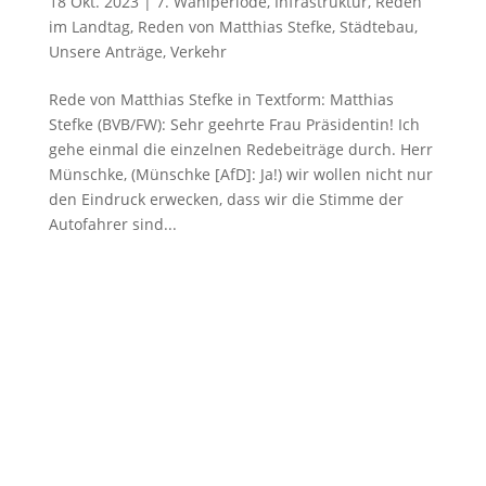
18 Okt. 2023
|
7. Wahlperiode
,
Infrastruktur
,
Reden
im Landtag
,
Reden von Matthias Stefke
,
Städtebau
,
Unsere Anträge
,
Verkehr
Rede von Matthias Stefke in Textform: Matthias
Stefke (BVB/FW): Sehr geehrte Frau Präsidentin! Ich
gehe einmal die einzelnen Redebeiträge durch. Herr
Münschke, (Münschke [AfD]: Ja!) wir wollen nicht nur
den Eindruck erwecken, dass wir die Stimme der
Autofahrer sind...