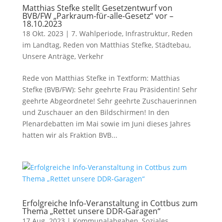
Matthias Stefke stellt Gesetzentwurf von
BVB/FW „Parkraum-für-alle-Gesetz“ vor –
18.10.2023
18 Okt. 2023
|
7. Wahlperiode
,
Infrastruktur
,
Reden
im Landtag
,
Reden von Matthias Stefke
,
Städtebau
,
Unsere Anträge
,
Verkehr
Rede von Matthias Stefke in Textform: Matthias
Stefke (BVB/FW): Sehr geehrte Frau Präsidentin! Sehr
geehrte Abgeordnete! Sehr geehrte Zuschauerinnen
und Zuschauer an den Bildschirmen! In den
Plenardebatten im Mai sowie im Juni dieses Jahres
hatten wir als Fraktion BVB...
Erfolgreiche Info-Veranstaltung in Cottbus zum
Thema „Rettet unsere DDR-Garagen“
17 Aug. 2023
|
Kommunalabgaben
,
Soziales