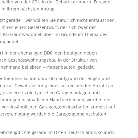
haller von der CDU in der Debatte erinnern. Er sagte:
0 in Ihrem nächsten Antrag.
zt gerade -, wir wollten Sie natürlich nicht enttäuschen.
 Ihnen einen Gesetzentwurf, der sich zwar der
n Parkraums widmet, aber im Grunde im Thema des
g findet.
rf in der ehemaligen DDR, den heutigen neuen
urch Geschosswohnungsbau in der Struktur von
nehmend beliebten – Plattenbauten, gedeckt.
 entnehmen können, wurden aufgrund der engen und
ten zur Gewährleistung einer ausreichenden Anzahl an
uge vielerorts die typischen Garagenanlagen und
hnungen in staatlicher Hand verblieben, wurden die
er vereinsähnlichen Garagengemeinschaften zumeist auf
dervereinigung wurden die Garagengemeinschaften
e Fahrzeugdichte gerade im Osten Deutschlands, so auch