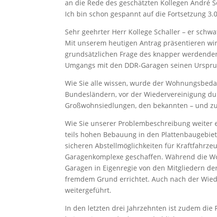
an die Rede des geschätzten Kollegen André Sc
Ich bin schon gespannt auf die Fortsetzung 3.
Sehr geehrter Herr Kollege Schaller – er schwat
Mit unserem heutigen Antrag präsentieren wir
grundsätzlichen Frage des knapper werdende
Umgangs mit den DDR-Garagen seinen Ursprun
Wie Sie alle wissen, wurde der Wohnungsbeda
Bundesländern, vor der Wiedervereinigung d
Großwohnsiedlungen, den bekannten – und zu
Wie Sie unserer Problembeschreibung weiter
teils hohen Bebauung in den Plattenbaugebie
sicheren Abstellmöglichkeiten für Kraftfahrze
Garagenkomplexe geschaffen. Während die Wo
Garagen in Eigenregie von den Mitgliedern d
fremdem Grund errichtet. Auch nach der Wie
weitergeführt.
In den letzten drei Jahrzehnten ist zudem di