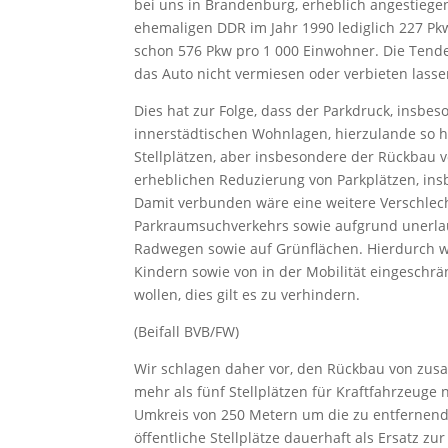
bei uns in Brandenburg, erheblich angestiege
ehemaligen DDR im Jahr 1990 lediglich 227 Pk
schon 576 Pkw pro 1 000 Einwohner. Die Tende
das Auto nicht vermiesen oder verbieten lasse
Dies hat zur Folge, dass der Parkdruck, insbe
innerstädtischen Wohnlagen, hierzulande so ho
Stellplätzen, aber insbesondere der Rückbau
erheblichen Reduzierung von Parkplätzen, ins
Damit verbunden wäre eine weitere Verschlec
Parkraumsuchverkehrs sowie aufgrund unerlau
Radwegen sowie auf Grünflächen. Hierdurch w
Kindern sowie von in der Mobilität eingeschr
wollen, dies gilt es zu verhindern.
(Beifall BVB/FW)
Wir schlagen daher vor, den Rückbau von zu
mehr als fünf Stellplätzen für Kraftfahrzeuge n
Umkreis von 250 Metern um die zu entfernend
öffentliche Stellplätze dauerhaft als Ersatz zu