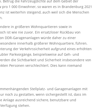
n. Betrug die Fahrzeugdichte auf dem Gebiet der
w pro 1 000 Einwohner, so waren es in Brandenburg 2021
nz ist weiterhin steigend, auch weil sich die Menschen
n.
sondere in größeren Wohnquartieren sowie in
ch ist wie nie zuvor. Ein ersatzloser Rückbau von
 von DDR-Garagenanlagen würde daher zu einer
besondere innerhalb größerer Wohnquartiere, führen.
hterung der Verkehrssicherheit aufgrund eines erhöhten
bter Parkvorgänge, beispielsweise auf Geh- und
erden die Sichtbarkeit und Sicherheit insbesondere von
änkten Personen verschlechtert. Dies kann niemand
sammenhängenden Stellplatz- und Garagenanlagen mit
ur noch zu gestatten, wenn sichergestellt ist, dass im
e Anlage ausreichend sichere, benutzbare und
r Verfügung stehen.