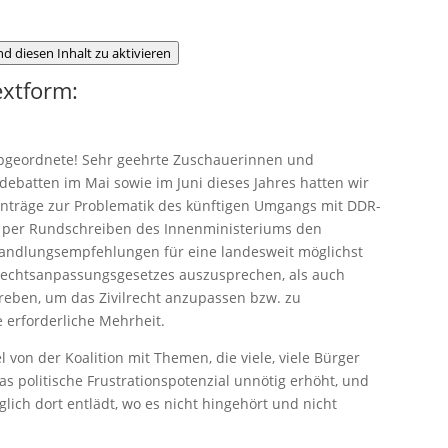
d diesen Inhalt zu aktivieren
extform:
 Abgeordnete! Sehr geehrte Zuschauerinnen und
debatten im Mai sowie im Juni dieses Jahres hatten wir
 Anträge zur Problematik des künftigen Umgangs mit DDR-
, per Rundschreiben des Innenministeriums den
andlungsempfehlungen für eine landesweit möglichst
rechtsanpassungsgesetzes auszusprechen, als auch
treben, um das Zivilrecht anzupassen bzw. zu
e erforderliche Mehrheit.
l von der Koalition mit Themen, die viele, viele Bürger
 politische Frustrationspotenzial unnötig erhöht, und
ich dort entlädt, wo es nicht hingehört und nicht