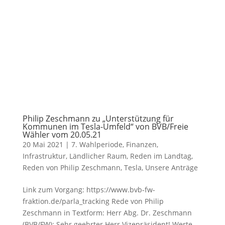
Philip Zeschmann zu „Unterstützung für
Kommunen im Tesla-Umfeld“ von BVB/Freie
Wähler vom 20.05.21
20 Mai 2021
|
7. Wahlperiode
,
Finanzen
,
Infrastruktur
,
Ländlicher Raum
,
Reden im Landtag
,
Reden von Philip Zeschmann
,
Tesla
,
Unsere Anträge
Link zum Vorgang: https://www.bvb-fw-
fraktion.de/parla_tracking Rede von Philip
Zeschmann in Textform: Herr Abg. Dr. Zeschmann
(BVB/FW): Sehr geehrter Herr Vizepräsident! Werte