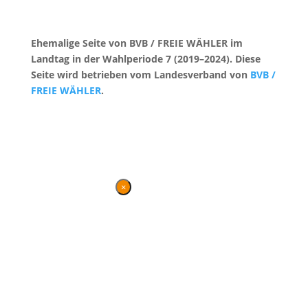
Ehemalige Seite von BVB / FREIE WÄHLER im
Landtag in der Wahlperiode 7 (2019–2024). Diese
Seite wird betrieben vom Landesverband von
BVB /
FREIE WÄHLER
.
Kontakt
|
Impressum
×
Danke für Ihren
Besuch
Diese Seite wird nicht mehr