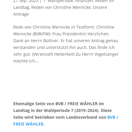
21 Sep. 2023
|
7. Wahlperiode
,
Finanzen
,
Reden im
Landtag
,
Reden von Christine Wernicke
,
Unsere
Anträge
Rede von Christine Wernicke in Textform: Christine
Wernicke (BVB/FW): Frau Präsidentin! Herzlichen
Dank an Herrn Büttner. Er hat unseren Antrag genau
verstanden und unterstützt ihn auch. Das finde ich
sehr gut. (Vereinzelt Heiterkeit) Zu Herrn Vogelsänger
möchte ich...
Ehemalige Seite von BVB / FREIE WÄHLER im
Landtag in der Wahlperiode 7 (2019–2024). Diese
Seite wird betrieben vom Landesverband von
BVB /
FREIE WÄHLER
.