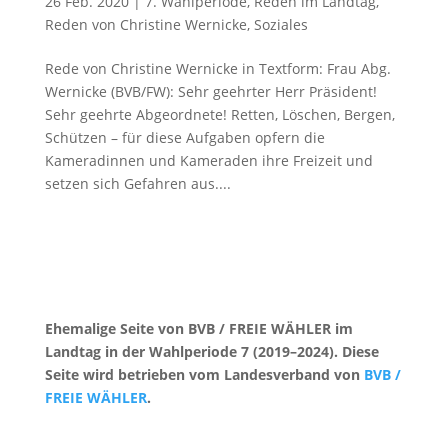
26 Feb. 2020
|
7. Wahlperiode
,
Reden im Landtag
,
Reden von Christine Wernicke
,
Soziales
Rede von Christine Wernicke in Textform: Frau Abg.
Wernicke (BVB/FW): Sehr geehrter Herr Präsident!
Sehr geehrte Abgeordnete! Retten, Löschen, Bergen,
Schützen – für diese Aufgaben opfern die
Kameradinnen und Kameraden ihre Freizeit und
setzen sich Gefahren aus....
Ehemalige Seite von BVB / FREIE WÄHLER im
Landtag in der Wahlperiode 7 (2019–2024). Diese
Seite wird betrieben vom Landesverband von
BVB /
FREIE WÄHLER
.
Kontakt
|
Impressum