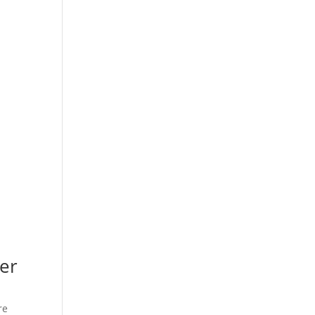
er
re