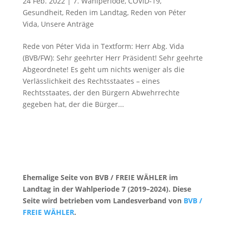
24 Feb. 2022
|
7. Wahlperiode
,
COVID-19
,
Gesundheit
,
Reden im Landtag
,
Reden von Péter
Vida
,
Unsere Anträge
Rede von Péter Vida in Textform: Herr Abg. Vida
(BVB/FW): Sehr geehrter Herr Präsident! Sehr geehrte
Abgeordnete! Es geht um nichts weniger als die
Verlässlichkeit des Rechtsstaates – eines
Rechtsstaates, der den Bürgern Abwehrrechte
gegeben hat, der die Bürger...
Ehemalige Seite von BVB / FREIE WÄHLER im
Landtag in der Wahlperiode 7 (2019–2024). Diese
Seite wird betrieben vom Landesverband von
BVB /
FREIE WÄHLER
.