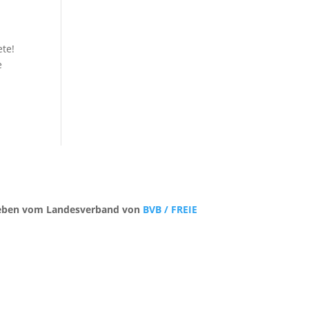
ete!
e
trieben vom Landesverband von
BVB / FREIE