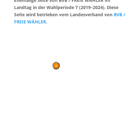
Ehemalige Seite von BVB / FREIE WÄHLER im
Landtag in der Wahlperiode 7 (2019–2024). Diese
Seite wird betrieben vom Landesverband von
BVB /
FREIE WÄHLER
.
Kontakt
|
Impressum
×
Danke für Ihren
Besuch
Diese Seite wird nicht mehr
gepflegt, bleibt jedoch
weiterhin bestehen und