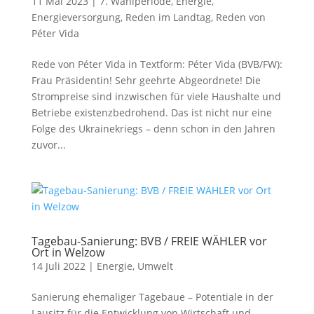
11 Mai 2023
|
7. Wahlperiode
,
Energie
,
Energieversorgung
,
Reden im Landtag
,
Reden von
Péter Vida
Rede von Péter Vida in Textform: Péter Vida (BVB/FW):
Frau Präsidentin! Sehr geehrte Abgeordnete! Die
Strompreise sind inzwischen für viele Haushalte und
Betriebe existenzbedrohend. Das ist nicht nur eine
Folge des Ukrainekriegs – denn schon in den Jahren
zuvor...
Tagebau-Sanierung: BVB / FREIE WÄHLER vor
Ort in Welzow
14 Juli 2022
|
Energie
,
Umwelt
Sanierung ehemaliger Tagebaue – Potentiale in der
Lausitz für die Entwicklung von Wirtschaft und