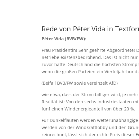
Rede von Péter Vida in Textfo
Péter Vida (BVB/FW):
Frau Präsidentin! Sehr geehrte Abgeordnete! D
Betriebe existenzbedrohend. Das ist nicht nur
zuvor hatte Deutschland die höchsten Strompre
wenn die großen Parteien ein Vierteljahrhund
(Beifall BVB/FW sowie vereinzelt AfD)
wie etwa, dass der Strom billiger wird, je me
Realität ist: Von den sechs Industriestaaten 
fünf einen Windenergieanteil von über 20 %.
Für Dunkelflauten werden wetterunabhängige K
werden von der Windkraftlobby und den Grüne
reinrechnet, lässt sich der echte Preis dieser 