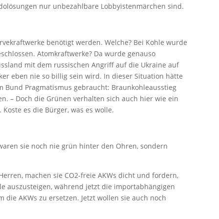
udolösungen nur unbezahlbare Lobbyistenmärchen sind.
ervekraftwerke benötigt werden. Welche? Bei Kohle wurde
beschlossen. Atomkraftwerke? Da wurde genauso
ussland mit dem russischen Angriff auf die Ukraine auf
r eben nie so billig sein wird. In dieser Situation hätte
im Bund Pragmatismus gebraucht: Braunkohleausstieg
n. – Doch die Grünen verhalten sich auch hier wie ein
. Koste es die Bürger, was es wolle.
 waren sie noch nie grün hinter den Ohren, sondern
Herren, machen sie CO2-freie AKWs dicht und fordern,
e auszusteigen, während jetzt die importabhängigen
 die AKWs zu ersetzen. Jetzt wollen sie auch noch