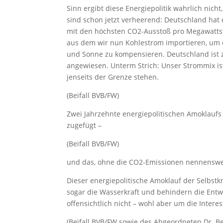
Sinn ergibt diese Energiepolitik wahrlich nic
sind schon jetzt verheerend: Deutschland hat
mit den höchsten CO2-Ausstoß pro Megawattstu
aus dem wir nun Kohlestrom importieren, um 
und Sonne zu kompensieren. Deutschland ist
angewiesen. Unterm Strich: Unser Strommix ist 
jenseits der Grenze stehen.
(Beifall BVB/FW)
Zwei Jahrzehnte energiepolitischen Amoklauf
zugefügt –
(Beifall BVB/FW)
und das, ohne die CO2-Emissionen nennenswer
Dieser energiepolitische Amoklauf der Selbst
sogar die Wasserkraft und behindern die Entw
offensichtlich nicht – wohl aber um die Intere
(Beifall BVB/FW sowie des Abgeordneten Dr. Be