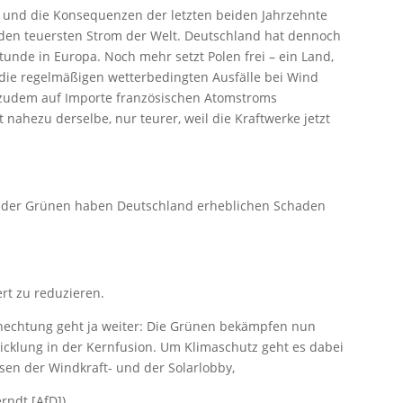
ht, und die Konsequenzen der letzten beiden Jahrzehnte
 den teuersten Strom der Welt. Deutschland hat dennoch
nde in Europa. Noch mehr setzt Polen frei – ein Land,
die regelmäßigen wetterbedingten Ausfälle bei Wind
 zudem auf Importe französischen Atomstroms
nahezu derselbe, nur teurer, weil die Kraftwerke jetzt
s der Grünen haben Deutschland erheblichen Schaden
t zu reduzieren.
knechtung geht ja weiter: Die Grünen bekämpfen nun
icklung in der Kernfusion. Um Klimaschutz geht es dabei
ssen der Windkraft- und der Solarlobby,
rndt [AfD])