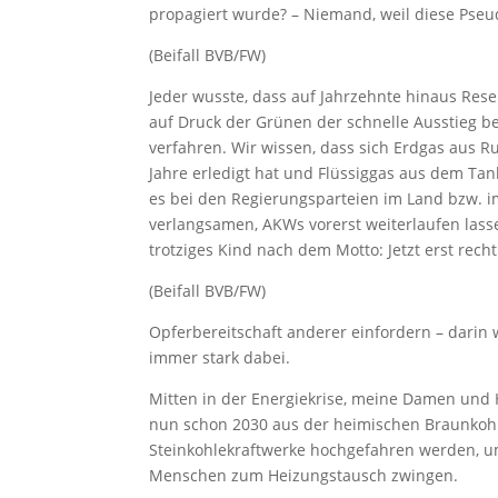
propagiert wurde? – Niemand, weil diese Pse
(Beifall BVB/FW)
Jeder wusste, dass auf Jahrzehnte hinaus Res
auf Druck der Grünen der schnelle Ausstieg 
verfahren. Wir wissen, dass sich Erdgas aus R
Jahre erledigt hat und Flüssiggas aus dem Tanke
es bei den Regierungsparteien im Land bzw. 
verlangsamen, AKWs vorerst weiterlaufen lasse
trotziges Kind nach dem Motto: Jetzt erst recht
(Beifall BVB/FW)
Opferbereitschaft anderer einfordern – darin
immer stark dabei.
Mitten in der Energiekrise, meine Damen und 
nun schon 2030 aus der heimischen Braunkohl
Steinkohlekraftwerke hochgefahren werden, um
Menschen zum Heizungstausch zwingen.