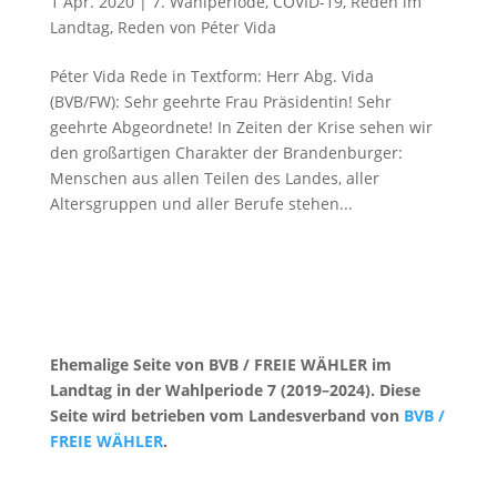
1 Apr. 2020
|
7. Wahlperiode
,
COVID-19
,
Reden im
Landtag
,
Reden von Péter Vida
Péter Vida Rede in Textform: Herr Abg. Vida
(BVB/FW): Sehr geehrte Frau Präsidentin! Sehr
geehrte Abgeordnete! In Zeiten der Krise sehen wir
den großartigen Charakter der Brandenburger:
Menschen aus allen Teilen des Landes, aller
Altersgruppen und aller Berufe stehen...
Ehemalige Seite von BVB / FREIE WÄHLER im
Landtag in der Wahlperiode 7 (2019–2024). Diese
Seite wird betrieben vom Landesverband von
BVB /
FREIE WÄHLER
.
Kontakt
|
Impressum