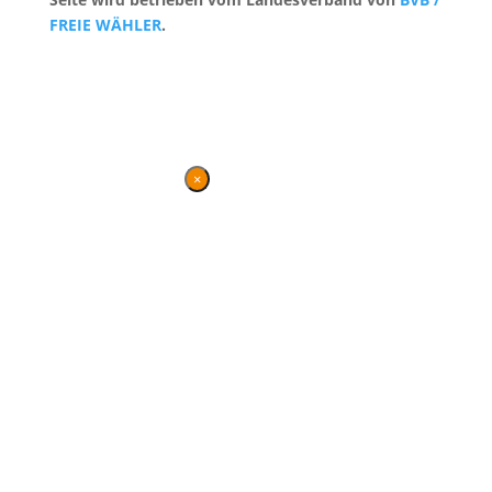
FREIE WÄHLER
.
Kontakt
|
Impressum
×
Danke für Ihren
Besuch
Diese Seite wird nicht mehr
gepflegt, bleibt jedoch
weiterhin bestehen und
gewährt einen Überblick
über die parlamentarische
Arbeit von BVB / FREIE