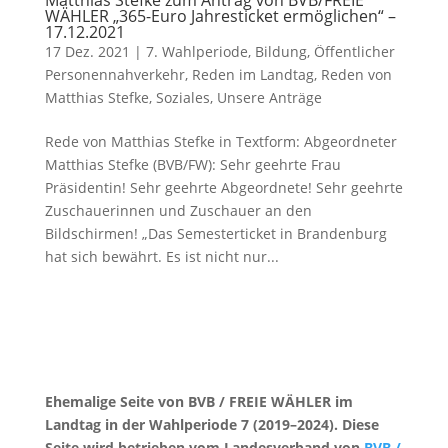
Matthias Stefke zum Antrag von BVB/FREIE
WÄHLER „365-Euro Jahresticket ermöglichen“ –
17.12.2021
17 Dez. 2021
|
7. Wahlperiode
,
Bildung
,
Öffentlicher
Personennahverkehr
,
Reden im Landtag
,
Reden von
Matthias Stefke
,
Soziales
,
Unsere Anträge
Rede von Matthias Stefke in Textform: Abgeordneter
Matthias Stefke (BVB/FW): Sehr geehrte Frau
Präsidentin! Sehr geehrte Abgeordnete! Sehr geehrte
Zuschauerinnen und Zuschauer an den
Bildschirmen! „Das Semesterticket in Brandenburg
hat sich bewährt. Es ist nicht nur...
Ehemalige Seite von BVB / FREIE WÄHLER im
Landtag in der Wahlperiode 7 (2019–2024). Diese
Seite wird betrieben vom Landesverband von
BVB /