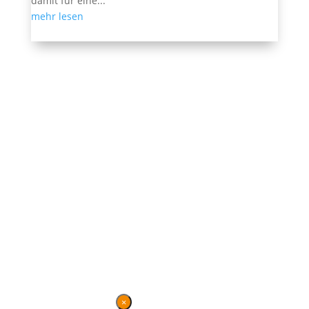
damit für eine...
mehr lesen
Ehemalige Seite von BVB / FREIE WÄHLER im
Landtag in der Wahlperiode 7 (2019–2024). Diese
Seite wird betrieben vom Landesverband von
BVB /
FREIE WÄHLER
.
Kontakt
|
Impressum
×