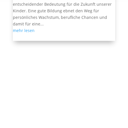
entscheidender Bedeutung für die Zukunft unserer
Kinder. Eine gute Bildung ebnet den Weg für
persönliches Wachstum, berufliche Chancen und
damit für eine...
mehr lesen
Ehemalige Seite von BVB / FREIE WÄHLER im
Landtag in der Wahlperiode 7 (2019–2024). Diese
Seite wird betrieben vom Landesverband von
BVB /
FREIE WÄHLER
.
Kontakt
|
Impressum