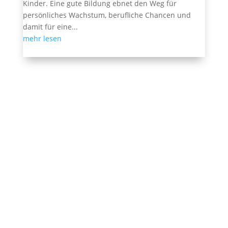
Kinder. Eine gute Bildung ebnet den Weg für
persönliches Wachstum, berufliche Chancen und
damit für eine...
mehr lesen
Ehemalige Seite von BVB / FREIE WÄHLER im
Landtag in der Wahlperiode 7 (2019–2024). Diese
Seite wird betrieben vom Landesverband von
BVB /
FREIE WÄHLER
.
Kontakt
|
Impressum