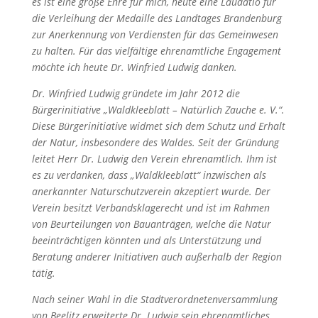
es ist eine große Ehre für mich, heute eine Laudatio für
die Verleihung der Medaille des Landtages Brandenburg
zur Anerkennung von Verdiensten für das Gemeinwesen
zu halten. Für das vielfältige ehrenamtliche Engagement
möchte ich heute Dr. Winfried Ludwig danken.
Dr. Winfried Ludwig gründete im Jahr 2012 die
Bürgerinitiative „Waldkleeblatt – Natürlich Zauche e. V.“.
Diese Bürgerinitiative widmet sich dem Schutz und Erhalt
der Natur, insbesondere des Waldes. Seit der Gründung
leitet Herr Dr. Ludwig den Verein ehrenamtlich. Ihm ist
es zu verdanken, dass „Waldkleeblatt“ inzwischen als
anerkannter Naturschutzverein akzeptiert wurde. Der
Verein besitzt Verbandsklagerecht und ist im Rahmen
von Beurteilungen von Bauanträgen, welche die Natur
beeinträchtigen könnten und als Unterstützung und
Beratung anderer Initiativen auch außerhalb der Region
tätig.
Nach seiner Wahl in die Stadtverordnetenversammlung
von Beelitz erweiterte Dr. Ludwig sein ehrenamtliches