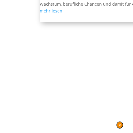
Wachstum, berufliche Chancen und damit für e
mehr lesen
Ehemalige Seite von BVB / FREIE WÄHLER im 
WÄHLER
.
Kontakt
|
Impressum
×