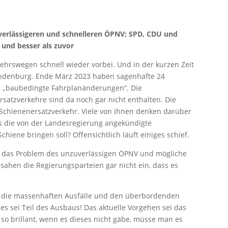
verlässigeren und schnelleren ÖPNV; SPD, CDU und
 und besser als zuvor
ehrswegen schnell wieder vorbei. Und in der kurzen Zeit
Brandenburg. Ende März 2023 haben sagenhafte 24
 „baubedingte Fahrplanänderungen“. Die
satzverkehre sind da noch gar nicht enthalten. Die
Schienenersatzverkehr. Viele von ihnen denken darüber
as die von der Landesregierung angekündigte
hiene bringen soll? Offensichtlich läuft einiges schief.
r das Problem des unzuverlässigen ÖPNV und mögliche
 sahen die Regierungsparteien gar nicht ein, dass es
er die massenhaften Ausfälle und den überbordenden
les sei Teil des Ausbaus! Das aktuelle Vorgehen sei das
o brillant, wenn es dieses nicht gäbe, müsse man es