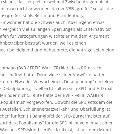
o sicher, dass er gleich zwei mal Zwischenfragen nicht
ne man nicht anwenden, da der VBB „größer“ sei als die
m²) größer ist als Berlin und Brandenburg
nwohner hat die Schweiz auch. Aber irgend etwas
 Vergleich viel zu langen Sperrungen als „alternativlos“
trafen für Verzögerungen wischte er mit dem Argument
ahnbetreiber bestraft würden, weil es einen
och beleidigend und behauptete, die Anträge seien eine
schmann (BVB / FREIE WÄHLER) klar, dass Rüter sich
 beschäftigt hatte. Denn viele seiner Vorwürfe hatten
zu tun. Etwa der Vorwurf einer „Detailplanung“ einzelner
 Detailplanung – vielleicht sollten sich SPD und AfD mal
llen oder nicht… Rüte hatte der BVB / FREIE WÄHLER
 „Populismus“ vorgeworfen. Obwohl die SPD Potsdam die
 an Ausfällen, Schienenersatzverkehr und Überfüllung ist
hen fünften [!] Bahngipfel der SPD-Bürgermeister auf
rwurf des „Populismus“ für die SPD nicht vom Inhalt einer
Was aus SPD-Mund seriöse Kritik ist, ist aus dem Mund