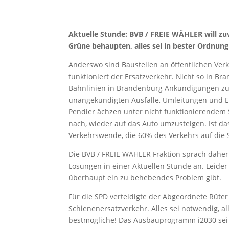
Aktuelle Stunde: BVB / FREIE WÄHLER will zu
Grüne behaupten, alles sei in bester Ordnung
Anderswo sind Baustellen an öffentlichen Verk
funktioniert der Ersatzverkehr. Nicht so in 
Bahnlinien in Brandenburg Ankündigungen zu
unangekündigten Ausfälle, Umleitungen und Er
Pendler ächzen unter nicht funktionierendem 
nach, wieder auf das Auto umzusteigen. Ist d
Verkehrswende, die 60% des Verkehrs auf die Sc
Die BVB / FREIE WÄHLER Fraktion sprach dahe
Lösungen in einer Aktuellen Stunde an. Leider
überhaupt ein zu behebendes Problem gibt.
Für die SPD verteidigte der Abgeordnete Rüt
Schienenersatzverkehr. Alles sei notwendig, al
bestmögliche! Das Ausbauprogramm i2030 sei s