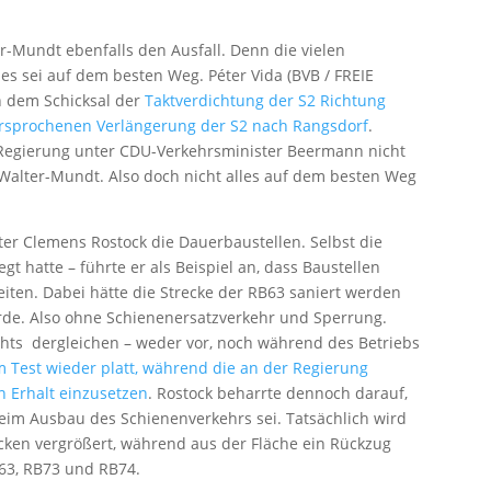
r-Mundt ebenfalls den Ausfall. Denn die vielen
lles sei auf dem besten Weg. Péter Vida (BVB / FREIE
h dem Schicksal der
Taktverdichtung der S2 Richtung
rsprochenen Verlängerung der S2 nach Rangsdorf
.
ie Regierung unter CDU-Verkehrsminister Beermann nicht
Walter-Mundt. Also doch nicht alles auf dem besten Weg
er Clemens Rostock die Dauerbaustellen. Selbst die
gt hatte – führte er als Beispiel an, dass Baustellen
iten. Dabei hätte die Strecke der RB63 saniert werden
urde. Also ohne Schienenersatzverkehr und Sperrung.
ichts dergleichen – weder vor, noch während des Betriebs
 Test wieder platt, während die an der Regierung
n Erhalt einzusetzen
. Rostock beharrte dennoch darauf,
eim Ausbau des Schienenverkehrs sei. Tatsächlich wird
cken vergrößert, während aus der Fläche ein Rückzug
B63, RB73 und RB74.