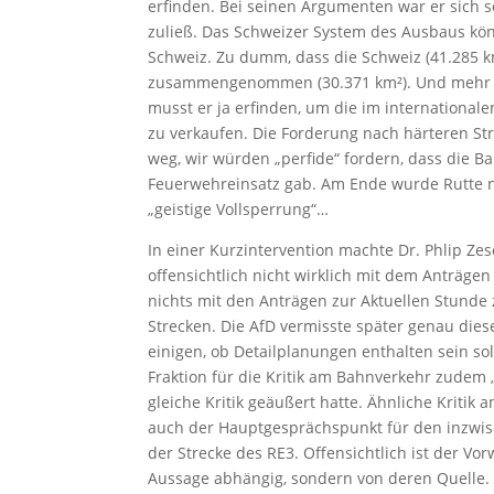
erfinden. Bei seinen Argumenten war er sich s
zuließ. Das Schweizer System des Ausbaus kön
Schweiz. Zu dumm, dass die Schweiz (41.285 k
zusammengenommen (30.371 km²). Und mehr Ei
musst er ja erfinden, um die im internationalen
zu verkaufen. Die Forderung nach härteren S
weg, wir würden „perfide“ fordern, dass die B
Feuerwehreinsatz gab. Am Ende wurde Rutte n
„geistige Vollsperrung“…
In einer Kurzintervention machte Dr. Phlip Ze
offensichtlich nicht wirklich mit dem Anträgen
nichts mit den Anträgen zur Aktuellen Stunde 
Strecken. Die AfD vermisste später genau diese
einigen, ob Detailplanungen enthalten sein so
Fraktion für die Kritik am Bahnverkehr zudem
gleiche Kritik geäußert hatte. Ähnliche Kritik
auch der Hauptgesprächspunkt für den inzwisc
der Strecke des RE3. Offensichtlich ist der Vo
Aussage abhängig, sondern von deren Quelle. 