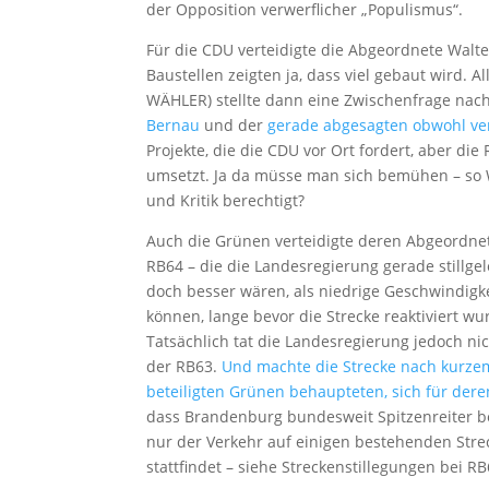
der Opposition verwerflicher „Populismus“.
Für die CDU verteidigte die Abgeordnete Walte
Baustellen zeigten ja, dass viel gebaut wird. A
WÄHLER) stellte dann eine Zwischenfrage nac
Bernau
und der
gerade abgesagten obwohl ve
Projekte, die die CDU vor Ort fordert, aber d
umsetzt. Ja da müsse man sich bemühen – so 
und Kritik berechtigt?
Auch die Grünen verteidigte deren Abgeordnet
RB64 – die die Landesregierung gerade stillgele
doch besser wären, als niedrige Geschwindigke
können, lange bevor die Strecke reaktiviert w
Tatsächlich tat die Landesregierung jedoch n
der RB63.
Und machte die Strecke nach kurzem
beteiligten Grünen behaupteten, sich für dere
dass Brandenburg bundesweit Spitzenreiter b
nur der Verkehr auf einigen bestehenden Stre
stattfindet – siehe Streckenstillegungen bei R