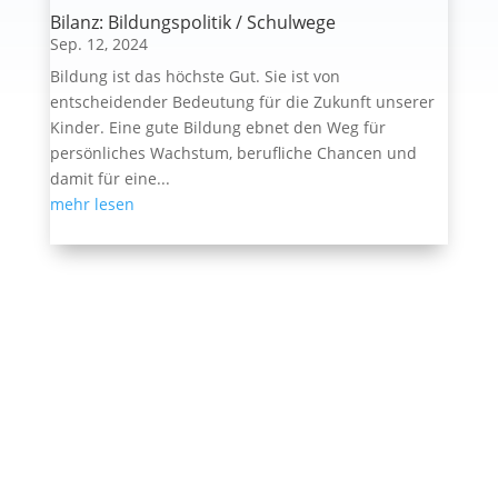
Bilanz: Bildungspolitik / Schulwege
Sep. 12, 2024
Bildung ist das höchste Gut. Sie ist von
entscheidender Bedeutung für die Zukunft unserer
Kinder. Eine gute Bildung ebnet den Weg für
persönliches Wachstum, berufliche Chancen und
damit für eine...
mehr lesen
Ehemalige Seite von BVB / FREIE WÄHLER im
Landtag in der Wahlperiode 7 (2019–2024). Diese
Seite wird betrieben vom Landesverband von
BVB /