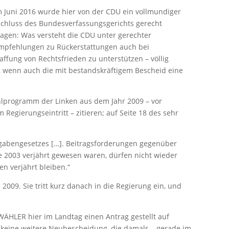
Im Juni 2016 wurde hier von der CDU ein vollmundiger
eschluss des Bundesverfassungsgerichts gerecht
ragen: Was versteht die CDU unter gerechter
mpfehlungen zu Rückerstattungen auch bei
ffung von Rechtsfrieden zu unterstützen – völlig
lt, wenn auch die mit bestandskräftigem Bescheid eine
hlprogramm der Linken aus dem Jahr 2009 – vor
 Regierungseintritt – zitieren; auf Seite 18 des sehr
abengesetzes […]. Beitragsforderungen gegenüber
de 2003 verjährt gewesen waren, dürfen nicht wieder
n verjährt bleiben.“
009. Sie tritt kurz danach in die Regierung ein, und
WÄHLER hier im Landtag einen Antrag gestellt auf
keine weitere Neubescheidung, die damals – gerade im