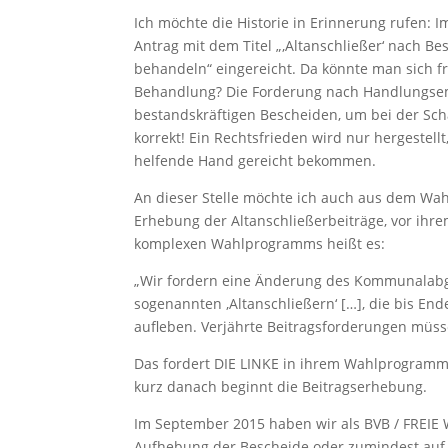
Ich möchte die Historie in Erinnerung rufen: 
Antrag mit dem Titel „‚Altanschließer‘ nach B
behandeln“ eingereicht. Da könnte man sich f
Behandlung? Die Forderung nach Handlungse
bestandskräftigen Bescheiden, um bei der Scha
korrekt! Ein Rechtsfrieden wird nur hergestel
helfende Hand gereicht bekommen.
An dieser Stelle möchte ich auch aus dem Wa
Erhebung der Altanschließerbeiträge, vor ihrem
komplexen Wahlprogramms heißt es:
„Wir fordern eine Änderung des Kommunalabg
sogenannten ‚Altanschließern‘ […], die bis En
aufleben. Verjährte Beitragsforderungen müsse
Das fordert DIE LINKE in ihrem Wahlprogramm 2
kurz danach beginnt die Beitragserhebung.
Im September 2015 haben wir als BVB / FREIE 
Aufhebung der Bescheide oder zumindest auf 