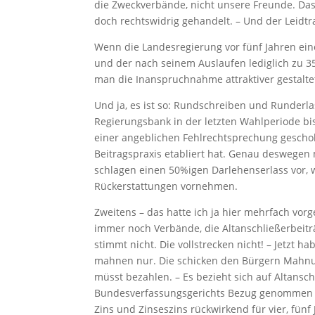
die Zweckverbände, nicht unsere Freunde. Das
doch rechtswidrig gehandelt. – Und der Leidt
Wenn die Landesregierung vor fünf Jahren ei
und der nach seinem Auslaufen lediglich zu 3
man die Inanspruchnahme attraktiver gestaltet
Und ja, es ist so: Rundschreiben und Runder
Regierungsbank in der letzten Wahlperiode bi
einer angeblichen Fehlrechtsprechung geschol
Beitragspraxis etabliert hat. Genau deswegen
schlagen einen 50%igen Darlehenserlass vor,
Rückerstattungen vornehmen.
Zweitens – das hatte ich ja hier mehrfach vorg
immer noch Verbände, die Altanschließerbeiträ
stimmt nicht. Die vollstrecken nicht! – Jetzt ha
mahnen nur. Die schicken den Bürgern Mahnungen
müsst bezahlen. – Es bezieht sich auf Altansch
Bundesverfassungsgerichts Bezug genommen wi
Zins und Zinseszins rückwirkend für vier, fünf 