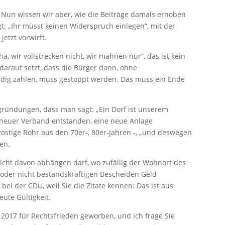
t. Nun wissen wir aber, wie die Beiträge damals erhoben
: „Ihr müsst keinen Widerspruch einlegen“, mit der
etzt vorwirft.
ha, wir vollstrecken nicht, wir mahnen nur“, das ist kein
darauf setzt, dass die Bürger dann, ohne
uldig zahlen, muss gestoppt werden. Das muss ein Ende
gründungen, dass man sagt: „Ein Dorf ist unserem
 neuer Verband entstanden, eine neue Anlage
rostige Rohr aus den 70er-, 80er-Jahren -, „und deswegen
ren.
icht davon abhängen darf, wo zufällig der Wohnort des
 oder nicht bestandskräftigen Bescheiden Geld
ei der CDU, weil Sie die Zitate kennen: Das ist aus
ute Gültigkeit.
 2017 für Rechtsfrieden geworben, und ich frage Sie