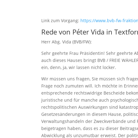
Link zum Vorgang:
https://www.bvb-fw-fraktion
Rede von Péter Vida in Textfo
Herr Abg. Vida (BVB/FW):
Sehr geehrte Frau Präsidentin! Sehr geehrte 
auch dieses Hauses bringt BVB / FREIE WÄHLE
ein, denn, ja, wir lassen nicht locker.
Wir müssen uns fragen, Sie müssen sich fragen
Frage noch zumuten will. Ich möchte in Erinn
entsprechende rechtswidrige Bescheide bekom
juristische und für manche auch psychologisc
rechtspolitischen Auswirkungen sind katastrop
Gesetzesänderungen in diesem Hause, politisc
Verwaltungshandeln der Zweckverbände und R
beigetragen haben, dass es zu dieser Beitrags
Abwicklung als unzumutbar erweist. Der politi