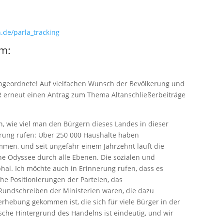
.de/parla_tracking
rm:
Abgeordnete! Auf vielfachen Wunsch der Bevölkerung und
R erneut einen Antrag zum Thema Altanschließerbeiträge
, wie viel man den Bürgern dieses Landes in dieser
erung rufen: Über 250 000 Haushalte haben
men, und seit ungefähr einem Jahrzehnt läuft die
he Odyssee durch alle Ebenen. Die sozialen und
hal. Ich möchte auch in Erinnerung rufen, dass es
he Positionierungen der Parteien, das
undschreiben der Ministerien waren, die dazu
erhebung gekommen ist, die sich für viele Bürger in der
sche Hintergrund des Handelns ist eindeutig, und wir