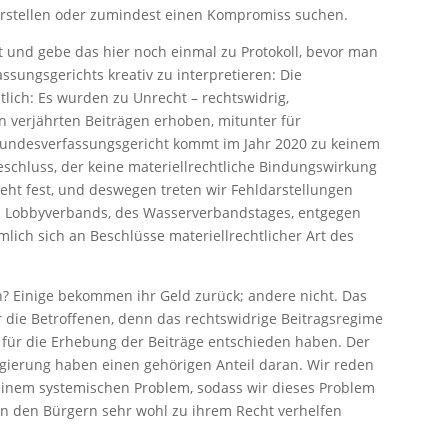
erstellen oder zumindest einen Kompromiss suchen.
gt und gebe das hier noch einmal zu Protokoll, bevor man
sungsgerichts kreativ zu interpretieren: Die
ich: Es wurden zu Unrecht – rechtswidrig,
n verjährten Beiträgen erhoben, mitunter für
 Bundesverfassungsgericht kommt im Jahr 2020 zu keinem
chluss, der keine materiellrechtliche Bindungswirkung
teht fest, und deswegen treten wir Fehldarstellungen
 Lobbyverbands, des Wasserverbandstages, entgegen
ich sich an Beschlüsse materiellrechtlicher Art des
en? Einige bekommen ihr Geld zurück; andere nicht. Das
ür die Betroffenen, denn das rechtswidrige Beitragsregime
ch für die Erhebung der Beiträge entschieden haben. Der
gierung haben einen gehörigen Anteil daran. Wir reden
 einem systemischen Problem, sodass wir dieses Problem
ern den Bürgern sehr wohl zu ihrem Recht verhelfen