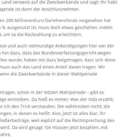
 Land verweist auf die Zweckverbände und sagt: Ihr habt
ragende ist dann der Anschlussnehmer.
nen 200-MillionenEuro-Darlehensfonds vorgesehen hat
5 % ausgenutzt ist, muss doch etwas geschehen, indem
, um so die Rückzahlung zu erleichtern.
lasse und auch vollmundige Ankündigungen hier von der
s hin dazu, dass das Bundesverfassungsgericht wegen
ten wurde, haben mit dazu beigetragen, dass sich diese
 muss auch das Land einen Anteil davon tragen. Wir
 wenn die Zweckverbände in dieser Wahlperiode
etragen, schon in der letzten Wahlperiode – gibt es
ge eintreiben. Da hieß es immer: Was der Vida erzählt,
be ich den Trick verstanden: Die vollstrecken nicht; die
, in denen es heißt: Also, jetzt ist alles klar; ihr
ließerbeiträge, weil explizit auf die Rechtsprechung des
rd. Da wird gesagt: Sie müssen jetzt bezahlen, mit
Jahre.