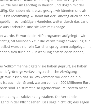
Das wurde hier im Landtag in Bausch und Bogen mit der
ßig. Sie haben nicht etwa gesagt, wir könnten uns als
 Es ist rechtmäßig. – Damit hat der Landtag auch seinen
 angeblich rechtmäßigen Handelns weiter durch das Land
he aus Karlsruhe, und sie kam mit Ansage.
tan wurde. Es wurde ein Hilfsprogramm aufgelegt – wir
richtig, 50 Millionen – für die Verwaltungsabwicklung, für
g selbst wurde nur ein Darlehensprogramm aufgelegt, mit
rbänden sich für eine Rückzahlung entschieden haben,
ner Vollkommenheit getan; sie haben geprüft, sie haben
ine tiefgründige verfassungsrechtliche Abwägung
t: Wir lassen das so. Wo kommen wir denn da hin,
s ist auch der Grund, warum von den 200 Millionen Euro
den sind. Es stimmt also irgendetwas im System nicht.
nutzung attraktiver zu gestalten. Die Verbände
Land in der Pflicht sehen. Das sage nicht ich; das sagen