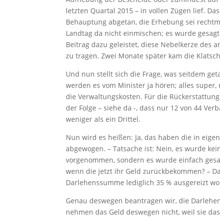
letzten Quartal 2015 – in vollen Zügen lief. 
Behauptung abgetan, die Erhebung sei rechtmä
Landtag da nicht einmischen; es wurde gesagt:
Beitrag dazu geleistet, diese Nebelkerze des
zu tragen. Zwei Monate später kam die Klatsc
Und nun stellt sich die Frage, was seitdem ge
werden es vom Minister ja hören; alles super, 
die Verwaltungskosten. Für die Rückerstattun
der Folge – siehe da -, dass nur 12 von 44 Ve
weniger als ein Drittel.
Nun wird es heißen: Ja, das haben die in eige
abgewogen. – Tatsache ist: Nein, es wurde ke
vorgenommen, sondern es wurde einfach gesag
wenn die jetzt ihr Geld zurückbekommen? – Da
Darlehenssumme lediglich 35 % ausgereizt wor
Genau deswegen beantragen wir, die Darlehens
nehmen das Geld deswegen nicht, weil sie das 