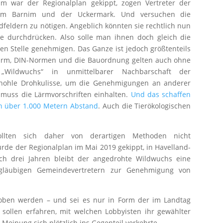
m war der Regionalplan gekippt, zogen Vertreter der
 im Barnim und der Uckermark. Und versuchen die
eldern zu nötigen. Angeblich könnten sie rechtlich nun
le durchdrücken. Also solle man ihnen doch gleich die
n Stelle genehmigen. Das Ganze ist jedoch größtenteils
 Lärm, DIN-Normen und die Bauordnung gelten auch ohne
 „Wildwuchs“ in unmittelbarer Nachbarschaft der
 hohle Drohkulisse, um die Genehmigungen an anderer
 muss die Lärmvorschriften einhalten.
Und das schaffen
in über 1.000 Metern Abstand
. Auch die Tierökologischen
ollten sich daher von derartigen Methoden nicht
urde der Regionalplan im Mai 2019 gekippt, in Havelland-
ch drei Jahren bleibt der angedrohte Wildwuchs eine
tgläubigen Gemeindevertretern zur Genehmigung von
hoben werden – und sei es nur in Form der im Landtag
 sollen erfahren, mit welchen Lobbyisten ihr gewählter
Meinung sich plötzlich ins Gegenteil verkehrte.