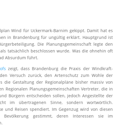
lplan Wind für Uckermark-Barnim gekippt. Damit hat es
nen in Brandenburg für ungültig erklärt. Hauptgrund ist
Bürgerbeteiligung. Die Planungsgemeinschaft legte den
als tatsächlich beschlossen wurde. Was die ohnehin oft
 ad Absurdum führt.
ofs
zeigt, dass Brandenburg die Praxis der Windkraft-
den Versuch zurück, den Artenschutz zum Wohle der
ss die Gestaltung der Regionalpläne bisher massiv von
den Regionalen Planungsgemeinschaften Vertreter, die in
nd Bürgern entscheiden sollen, jedoch Angestellte der
ht im übertragenen Sinne, sondern wortwörtlich.
e und Reisen spendiert. Im Gegenzug wird von diesen
Bevölkerung gestimmt, deren Interessen sie im
n.