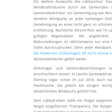
Ein weitere Auswuchs des Lobbyismus: Kau
Windkraftindustrie durch die Gemeinden
Gemeindevertreter zur Genehmigung von Windf
ohnehin Windparks an jeder beliebigen Stel
Genehmigung an einer nicht ganz so schlimme
Irreführung. Rechtliche Vorschriften wie TA
gültigen Regionalplan. Der angedrohte
Wohnsiedlungen ist üblicherweise nur eine
Stelle durchzudrücken. Denn jeder Windpark
die modernen Großanlagen oft nicht einmal 
Abstandskriterien gelten weiter.
Amtsträger und Gemeindevertretungen s
einschüchtern lassen. In Lausitz-Spreewald w
Fläming sogar schon im Juli 2018. Auch na
Panikmache, die jedoch bei einigen leich
tatsächlichem Wildwuchs geführt hat.
Dem Lobbytreiben sollte ein Riegel vorgesc
längst eingeführten Transparenz. Die Bürger
Gemeindevertreter in Kontakt war, bevor seine 