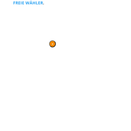
FREIE WÄHLER
.
Kontakt
|
Impressum
×
Danke für Ihren
Besuch
Diese Seite wird nicht mehr
gepflegt, bleibt jedoch
weiterhin bestehen und
gewährt einen Überblick
über die parlamentarische
Arbeit von BVB / FREIE