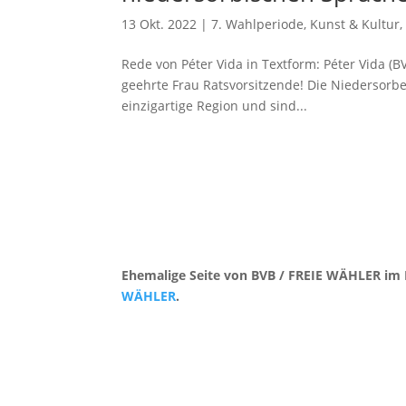
13 Okt. 2022
|
7. Wahlperiode
,
Kunst & Kultur
Rede von Péter Vida in Textform: Péter Vida (
geehrte Frau Ratsvorsitzende! Die Niedersorben
einzigartige Region und sind...
Ehemalige Seite von BVB / FREIE WÄHLER im 
WÄHLER
.
Kontakt
|
Impressum