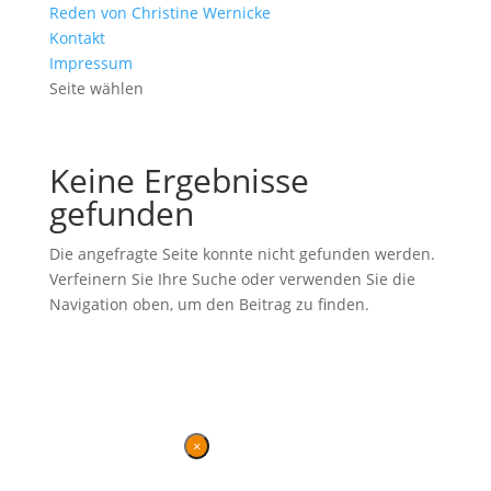
Reden von Christine Wernicke
Kontakt
Impressum
Seite wählen
Keine Ergebnisse
gefunden
Die angefragte Seite konnte nicht gefunden werden.
Verfeinern Sie Ihre Suche oder verwenden Sie die
Navigation oben, um den Beitrag zu finden.
Ehemalige Seite von BVB / FREIE WÄHLER im Landtag in der
Wahlperiode 7 (2019–2024). Diese Seite wird betrieben vom
Landesverband von
BVB / FREIE WÄHLER
.
Kontakt
|
Impressum
×
Danke für Ihren Besuch