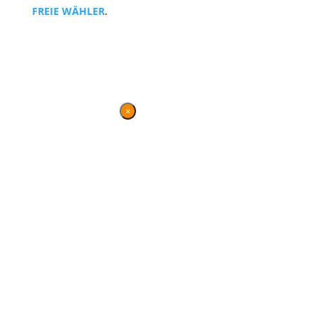
FREIE WÄHLER
.
Kontakt
|
Impressum
×
Danke für Ihren
Besuch
Diese Seite wird nicht mehr
gepflegt, bleibt jedoch
weiterhin bestehen und
gewährt einen Überblick
über die parlamentarische
Arbeit von BVB / FREIE