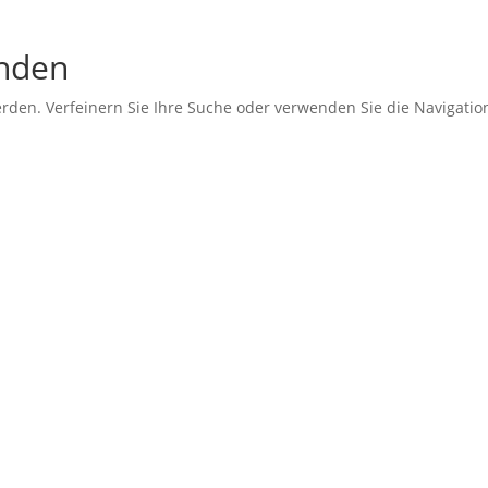
unden
erden. Verfeinern Sie Ihre Suche oder verwenden Sie die Navigati
periode 7 (2019–2024). Diese Seite wird betrieben vom Landesv
t jedoch weiterhin bestehen und
arische Arbeit von BVB / FREIE
–2024). Für Fragen und
n den Landesverband BVB / FREIE