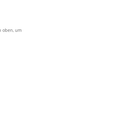
on oben, um
erband von
BVB / FREIE WÄHLER
.