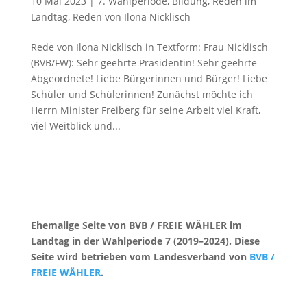
10 Mai 2023
|
7. Wahlperiode
,
Bildung
,
Reden im
Landtag
,
Reden von Ilona Nicklisch
Rede von Ilona Nicklisch in Textform: Frau Nicklisch
(BVB/FW): Sehr geehrte Präsidentin! Sehr geehrte
Abgeordnete! Liebe Bürgerinnen und Bürger! Liebe
Schüler und Schülerinnen! Zunächst möchte ich
Herrn Minister Freiberg für seine Arbeit viel Kraft,
viel Weitblick und...
Ehemalige Seite von BVB / FREIE WÄHLER im
Landtag in der Wahlperiode 7 (2019–2024). Diese
Seite wird betrieben vom Landesverband von
BVB /
FREIE WÄHLER
.
Kontakt
|
Impressum