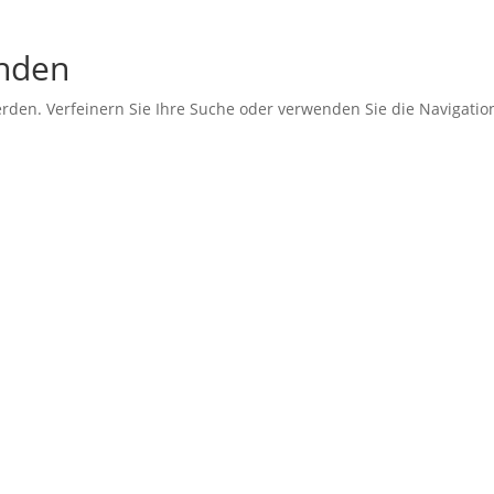
unden
erden. Verfeinern Sie Ihre Suche oder verwenden Sie die Navigati
periode 7 (2019–2024). Diese Seite wird betrieben vom Landesv
t jedoch weiterhin bestehen und
arische Arbeit von BVB / FREIE
–2024). Für Fragen und
n den Landesverband BVB / FREIE