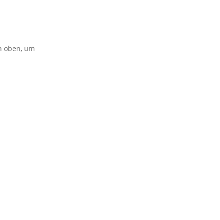
on oben, um
erband von
BVB / FREIE WÄHLER
.