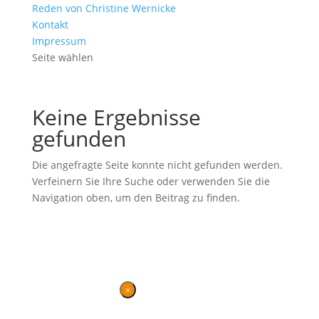
Reden von Christine Wernicke
Kontakt
Impressum
Seite wählen
Keine Ergebnisse
gefunden
Die angefragte Seite konnte nicht gefunden werden.
Verfeinern Sie Ihre Suche oder verwenden Sie die
Navigation oben, um den Beitrag zu finden.
Ehemalige Seite von BVB / FREIE WÄHLER im Landtag in der
Wahlperiode 7 (2019–2024). Diese Seite wird betrieben vom
Landesverband von
BVB / FREIE WÄHLER
.
Kontakt
|
Impressum
×
Danke für Ihren Besuch