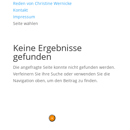
Reden von Christine Wernicke
Kontakt
Impressum
Seite wählen
Keine Ergebnisse
gefunden
Die angefragte Seite konnte nicht gefunden werden.
Verfeinern Sie Ihre Suche oder verwenden Sie die
Navigation oben, um den Beitrag zu finden.
Ehemalige Seite von BVB / FREIE WÄHLER im Landtag in der
Wahlperiode 7 (2019–2024). Diese Seite wird betrieben vom
Landesverband von
BVB / FREIE WÄHLER
.
Kontakt
|
Impressum
×
Danke für Ihren Besuch