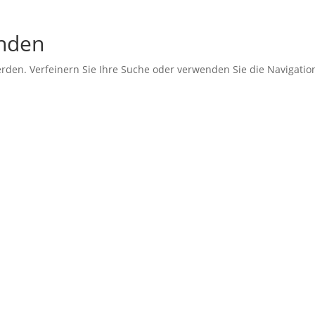
unden
erden. Verfeinern Sie Ihre Suche oder verwenden Sie die Navigati
periode 7 (2019–2024). Diese Seite wird betrieben vom Landesv
t jedoch weiterhin bestehen und
arische Arbeit von BVB / FREIE
–2024). Für Fragen und
n den Landesverband BVB / FREIE