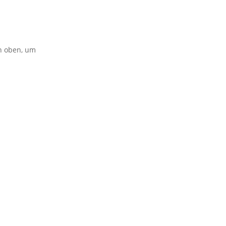
on oben, um
erband von
BVB / FREIE WÄHLER
.