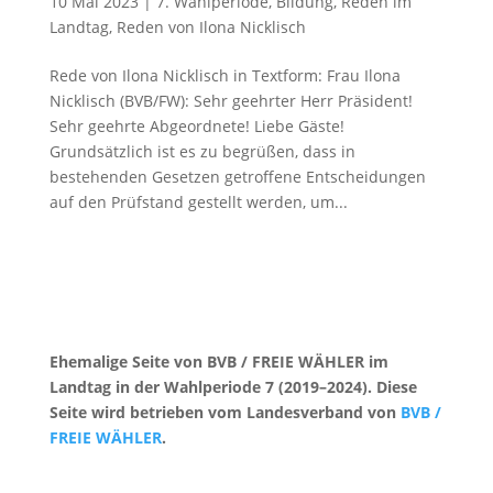
10 Mai 2023
|
7. Wahlperiode
,
Bildung
,
Reden im
Landtag
,
Reden von Ilona Nicklisch
Rede von Ilona Nicklisch in Textform: Frau Ilona
Nicklisch (BVB/FW): Sehr geehrter Herr Präsident!
Sehr geehrte Abgeordnete! Liebe Gäste!
Grundsätzlich ist es zu begrüßen, dass in
bestehenden Gesetzen getroffene Entscheidungen
auf den Prüfstand gestellt werden, um...
Ehemalige Seite von BVB / FREIE WÄHLER im
Landtag in der Wahlperiode 7 (2019–2024). Diese
Seite wird betrieben vom Landesverband von
BVB /
FREIE WÄHLER
.
Kontakt
|
Impressum