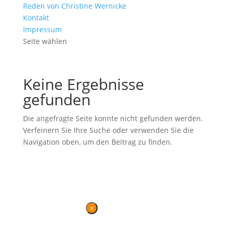
Reden von Christine Wernicke
Kontakt
Impressum
Seite wählen
Keine Ergebnisse
gefunden
Die angefragte Seite konnte nicht gefunden werden.
Verfeinern Sie Ihre Suche oder verwenden Sie die
Navigation oben, um den Beitrag zu finden.
Ehemalige Seite von BVB / FREIE WÄHLER im Landtag in der
Wahlperiode 7 (2019–2024). Diese Seite wird betrieben vom
Landesverband von
BVB / FREIE WÄHLER
.
Kontakt
|
Impressum
×
Danke für Ihren Besuch