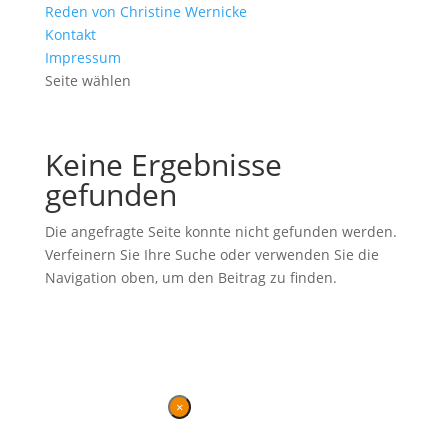
Reden von Christine Wernicke
Kontakt
Impressum
Seite wählen
Keine Ergebnisse
gefunden
Die angefragte Seite konnte nicht gefunden werden.
Verfeinern Sie Ihre Suche oder verwenden Sie die
Navigation oben, um den Beitrag zu finden.
Ehemalige Seite von BVB / FREIE WÄHLER im Landtag in der
Wahlperiode 7 (2019–2024). Diese Seite wird betrieben vom
Landesverband von
BVB / FREIE WÄHLER
.
Kontakt
|
Impressum
×
Danke für Ihren Besuch