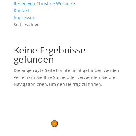
Reden von Christine Wernicke
Kontakt
Impressum
Seite wählen
Keine Ergebnisse
gefunden
Die angefragte Seite konnte nicht gefunden werden.
Verfeinern Sie Ihre Suche oder verwenden Sie die
Navigation oben, um den Beitrag zu finden.
Ehemalige Seite von BVB / FREIE WÄHLER im Landtag in der
Wahlperiode 7 (2019–2024). Diese Seite wird betrieben vom
Landesverband von
BVB / FREIE WÄHLER
.
Kontakt
|
Impressum
×
Danke für Ihren Besuch