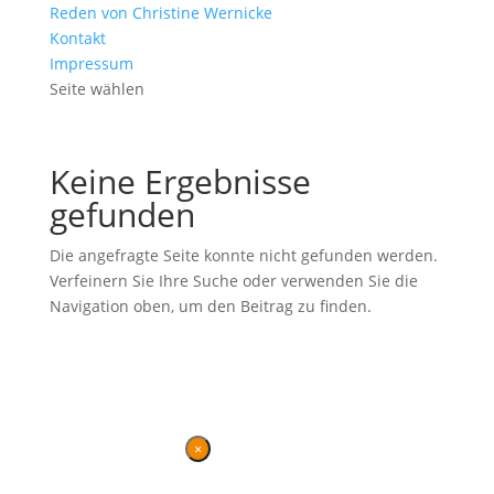
Reden von Christine Wernicke
Kontakt
Impressum
Seite wählen
Keine Ergebnisse
gefunden
Die angefragte Seite konnte nicht gefunden werden.
Verfeinern Sie Ihre Suche oder verwenden Sie die
Navigation oben, um den Beitrag zu finden.
Ehemalige Seite von BVB / FREIE WÄHLER im Landtag in der
Wahlperiode 7 (2019–2024). Diese Seite wird betrieben vom
Landesverband von
BVB / FREIE WÄHLER
.
Kontakt
|
Impressum
×
Danke für Ihren Besuch