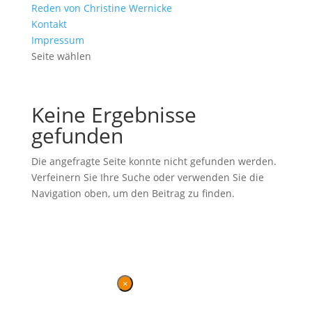
Reden von Christine Wernicke
Kontakt
Impressum
Seite wählen
Keine Ergebnisse
gefunden
Die angefragte Seite konnte nicht gefunden werden.
Verfeinern Sie Ihre Suche oder verwenden Sie die
Navigation oben, um den Beitrag zu finden.
Ehemalige Seite von BVB / FREIE WÄHLER im Landtag in der
Wahlperiode 7 (2019–2024). Diese Seite wird betrieben vom
Landesverband von
BVB / FREIE WÄHLER
.
Kontakt
|
Impressum
×
Danke für Ihren Besuch