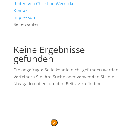
Reden von Christine Wernicke
Kontakt
Impressum
Seite wählen
Keine Ergebnisse
gefunden
Die angefragte Seite konnte nicht gefunden werden.
Verfeinern Sie Ihre Suche oder verwenden Sie die
Navigation oben, um den Beitrag zu finden.
Ehemalige Seite von BVB / FREIE WÄHLER im Landtag in der
Wahlperiode 7 (2019–2024). Diese Seite wird betrieben vom
Landesverband von
BVB / FREIE WÄHLER
.
Kontakt
|
Impressum
×
Danke für Ihren Besuch