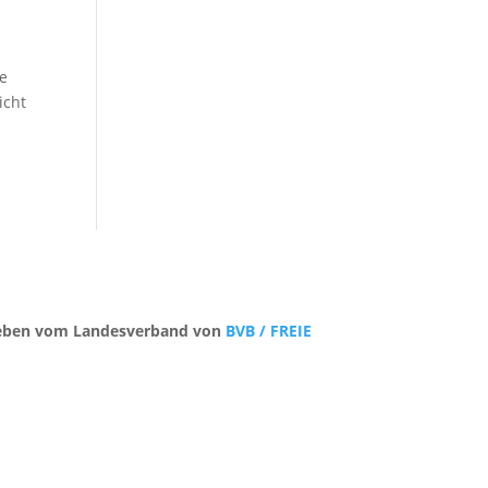
te
icht
trieben vom Landesverband von
BVB / FREIE