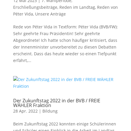
12 Mai 2023
|
7. Wahlperiode
,
Erschließungsbeiträge
,
Reden im Landtag
,
Reden von
Péter Vida
,
Unsere Anträge
Rede von Péter Vida in Textform: Péter Vida (BVB/FW):
Sehr geehrte Frau Präsidentin! Sehr geehrte
Abgeordnete! Ich hatte schon häufiger kritisiert, dass
der Innenminister unvorbereitet zu diesen Debatten
erscheint. Dass das heute wieder so einen Tiefpunkt
erfährt,...
Der Zukunftstag 2022 in der BVB / FREIE
WÄHLER Fraktion
28 Apr. 2022
|
Bildung
Beim Zukunftstag 2022 konnten einige Schülerinnen
und Schüler einen Einblick in die Arbeit im Landtag