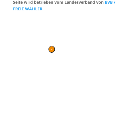
Seite wird betrieben vom Landesverband von
BVB /
FREIE WÄHLER
.
Kontakt
|
Impressum
×
Danke für Ihren
Besuch
Diese Seite wird nicht mehr
gepflegt, bleibt jedoch
weiterhin bestehen und
gewährt einen Überblick
über die parlamentarische