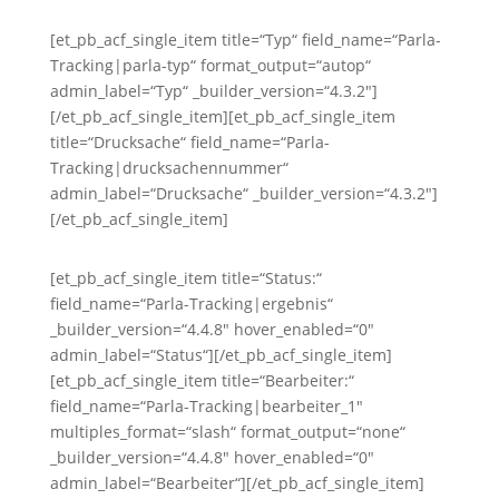
[et_pb_acf_single_item title=“Typ“ field_name=“Parla-
Tracking|parla-typ“ format_output=“autop“
admin_label=“Typ“ _builder_version=“4.3.2″]
[/et_pb_acf_single_item][et_pb_acf_single_item
title=“Drucksache“ field_name=“Parla-
Tracking|drucksachennummer“
admin_label=“Drucksache“ _builder_version=“4.3.2″]
[/et_pb_acf_single_item]
[et_pb_acf_single_item title=“Status:“
field_name=“Parla-Tracking|ergebnis“
_builder_version=“4.4.8″ hover_enabled=“0″
admin_label=“Status“][/et_pb_acf_single_item]
[et_pb_acf_single_item title=“Bearbeiter:“
field_name=“Parla-Tracking|bearbeiter_1″
multiples_format=“slash“ format_output=“none“
_builder_version=“4.4.8″ hover_enabled=“0″
admin_label=“Bearbeiter“][/et_pb_acf_single_item]